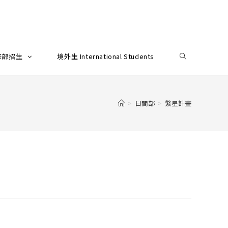
修部招生
境外生 International Students
>
日間部
>
繁星計畫