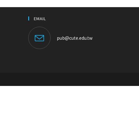
EMAIL
pub@cute.edu.tw