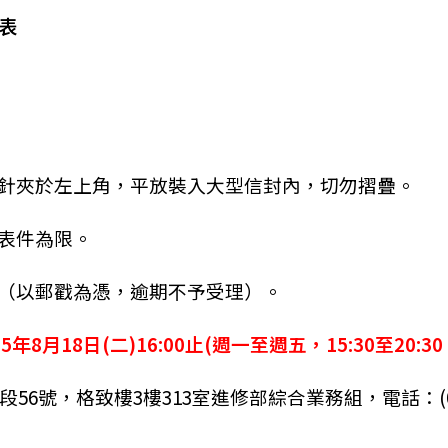
表
紋針夾於左上角，平放裝入大型信封內，切勿摺疊。
名表件為限。
出（以郵戳為憑，逾期不予受理）。
15年8月18日(二)
16:00止(週一至週五，15:30至20
號，格致樓3樓313室進修部綜合業務組，電話：(02)293