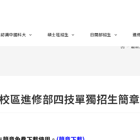
認識中國科大
碩士班招生
日間部招生
進
>
最新
北校區進修部四技單獨招生簡
生簡章免費下載使用。
(簡章下載)