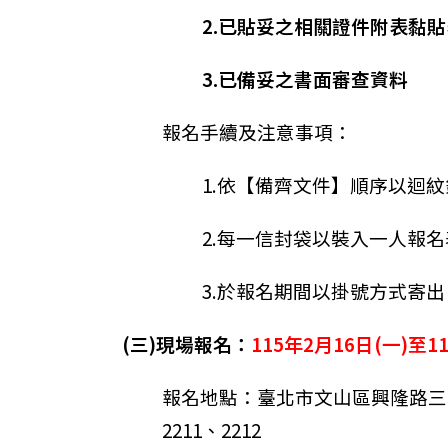
2.已貼妥之相關證件附表黏貼
3.已備妥之書面審查資料
報名手續及注意事項：
1.依【備齊文件】順序以迴
2.每一信封袋以裝入一人報
3.於報名期間以掛號方式寄
(三)現場報名：
1
15年2月16日(一)至1
報名地點：
臺北市文山區興隆路三段56
2211、2212