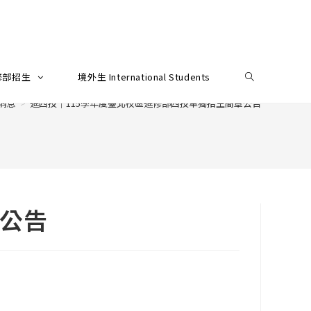
修部招生
境外生 International Students
消息
>
進四技｜115學年度臺北校區進修部四技單獨招生簡章公告
章公告