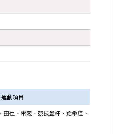
運動項目
、田徑、電競、競技疊杯、跆拳道、