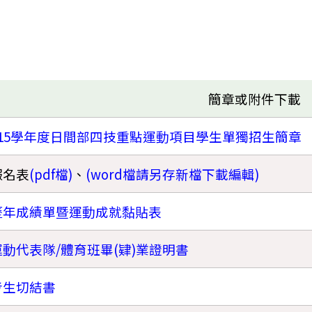
簡章或附件下載
115學年度日間部四技重點運動項目學生單獨招生簡章
報名表
(pdf檔)
、
(word檔請另存新檔下載編輯)
歷年成績單暨運動成就黏貼表
運動代表隊/體育班畢(肄)業證明書
考生切結書