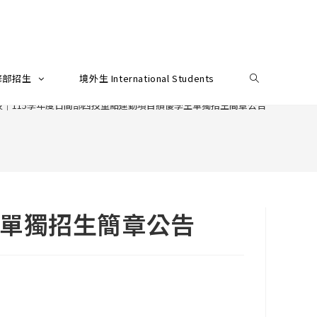
修部招生
境外生 International Students
技｜115學年度日間部四技重點運動項目績優學生單獨招生簡章公告
生單獨招生簡章公告