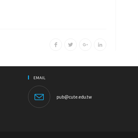
EMAIL
pub@cute.edu.tw