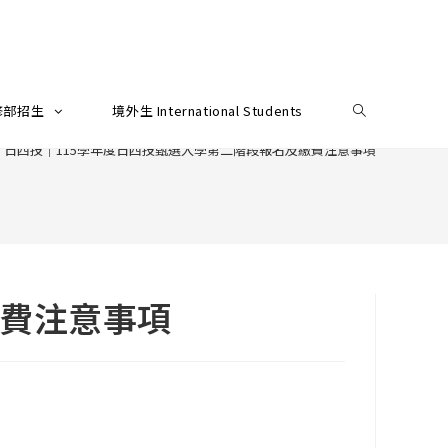
修部招生
境外生 International Students
日四技｜115學年度日四技甄選入學第二階段報名及繳費注意事項
繳費注意事項