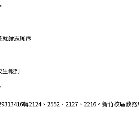
作
) 登錄就讀志願序
 錄取生報到
會
3416轉2124、2552、2127、2216。新竹校區教務組，