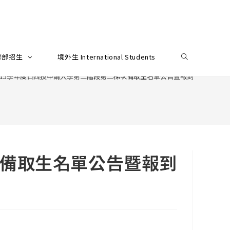
修部招生
境外生 International Students
115學年度日四技申請入學第二階段第二梯次備取生名單公告暨報到注意事項
次備取生名單公告暨報到