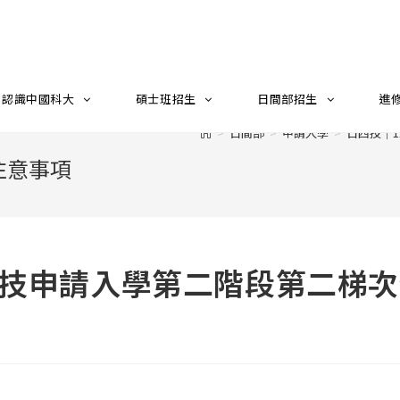
認識中國科大
碩士班招生
日間部招生
進
>
日間部
>
申請入學
>
日四技｜
注意事項
四技申請入學第二階段第二梯