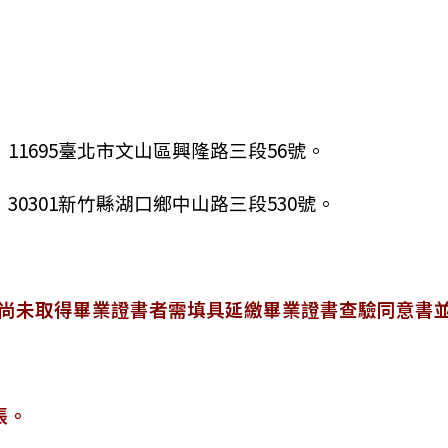
11695臺北市文山區興隆路三段56號。
30301新竹縣湖口鄉中山路三段530號。
尚未取得畢業證書者需填具延繳畢業證書查驗同意書
張。