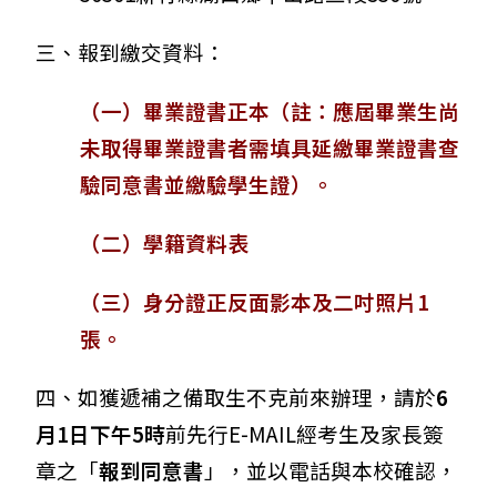
三、報到繳交資料：
（一）畢業證書正本（註：應屆畢業生尚
未取得畢業證書者需填具延繳畢業證書查
驗同意書並繳驗學生證）。
（二）學籍資料表
（三）身分證正反面影本及二吋照片1
張。
四、如獲遞補之備取生不克前來辦理，請於
6
月1日下午5時
前先行E-MAIL經考生及家長簽
章之「
報到同意書
」，並以電話與本校確認，