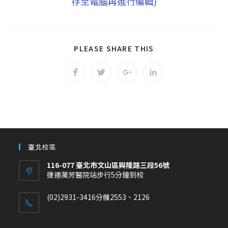
存至電腦再進行編輯)
PLEASE SHARE THIS
臺北校區
116-077 臺北市文山區興隆路三段56號
捷運萬芳醫院站步行5分鐘到校
(02)2931-3416分機2553、2126