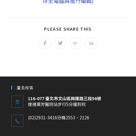
存至電腦再進行編輯)
PLEASE SHARE THIS
臺北校區
116-077 臺北市文山區興隆路三段56號
捷運萬芳醫院站步行5分鐘到校
(02)2931-3416分機2553、2126