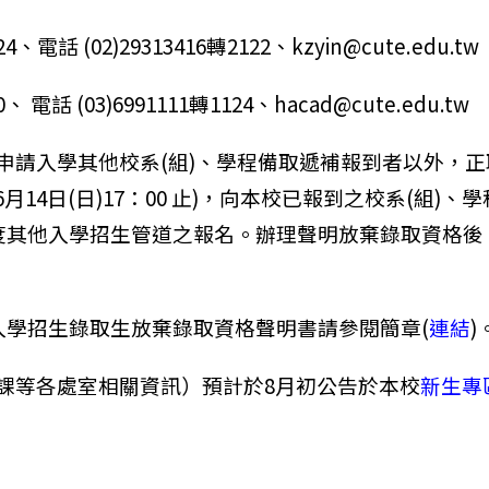
話 (02)29313416轉2122、kzyin@cute.edu.tw
話 (03)6991111轉1124、hacad@cute.edu.tw
申請入學其他校系(組)、學程備取遞補報到者以外，
月14日(日)17：00 止)，向本校已報到之校系(組
年度其他入學招生管道之報名。辦理聲明放棄錄取資格
入學招生錄取生放棄錄取資格聲明書請參閱簡章(
連結
)
課等各處室相關資訊）預計於8月初公告於本校
新生專