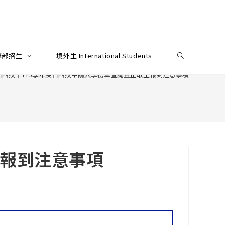
修部招生
境外生 International Students
日四技｜115學年度日四技申請入學榜單查詢暨正取生報到注意事項
生報到注意事項