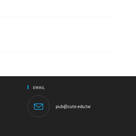
EMAIL
pub@cute.edu.tw