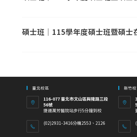
碩士班｜115學年度碩士班暨碩士
臺北校區
新竹校
116-077 臺北市文山區興隆路三段
56號
捷運萬芳醫院站步行5分鐘到校
(02)2931-3416分機2553、2126